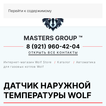
0
Перейти к содержимому
МЕНЮ
MASTERS GROUP
™
8 (921) 960-42-04
ОТКРЫТЬ ВСЕ КОНТАКТЫ
Интернет-магазин Wolf Store
Каталог
Автоматика
для газовых котлов Wolf
ДАТЧИК НАРУЖНОЙ
ТЕМПЕРАТУРЫ WOLF