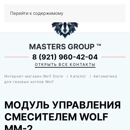
0
Перейти к содержимому
МЕНЮ
MASTERS GROUP
™
8 (921) 960-42-04
ОТКРЫТЬ ВСЕ КОНТАКТЫ
Интернет-магазин Wolf Store
Каталог
Автоматика
для газовых котлов Wolf
МОДУЛЬ УПРАВЛЕНИЯ
СМЕСИТЕЛЕМ WOLF
ММ-2