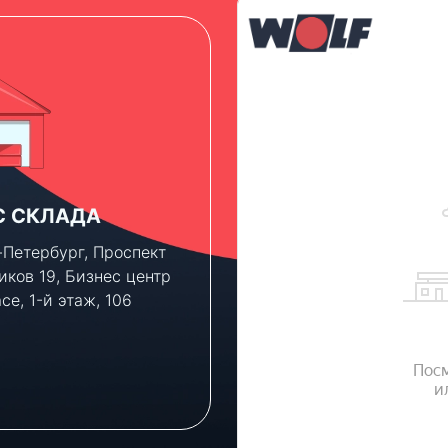
С СКЛАДА
ПАРКОВКА
т-Петербург, Проспект
Клиентам, которым ну
иков 19, Бизнес центр
консультация по новы
ace, 1-й этаж, 106
объектам, мы можем
предоставить парково
место во дворе бизнес
— бесплатно.