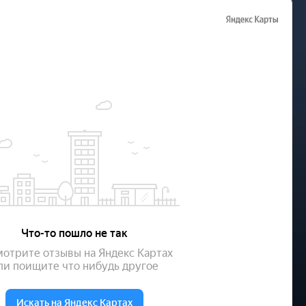
жна
м
чное
 центра