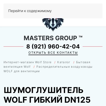
0
Перейти к содержимому
МЕНЮ
MASTERS GROUP
™
8 (921) 960-42-04
ОТКРЫТЬ ВСЕ КОНТАКТЫ
Интернет-магазин Wolf Store
Каталог
Бытовая
вентиляция Wolf
Распределительные воздуховоды
WOLF для вентиляции
ШУМОГЛУШИТЕЛЬ
WOLF ГИБКИЙ DN125