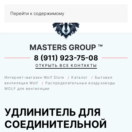
0
Перейти к содержимому
МЕНЮ
MASTERS GROUP
™
8 (911) 923-75-08
ОТКРЫТЬ ВСЕ КОНТАКТЫ
Интернет-магазин Wolf Store
Каталог
Бытовая
вентиляция Wolf
Распределительные воздуховоды
WOLF для вентиляции
УДЛИНИТЕЛЬ ДЛЯ
СОЕДИНИТЕЛЬНОЙ