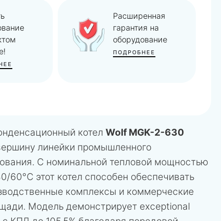
ть
Расширенная
ование
гарантия на
ктом
оборудование
е!
ПОДРОБНЕЕ
НЕЕ
онденсационный котел
Wolf MGK-2-630
вершину линейки промышленного
дования. С номинальной тепловой мощностью
0/60°C этот котел способен обеспечивать
зводственные комплексы и коммерческие
щади. Модель демонстрирует exceptional