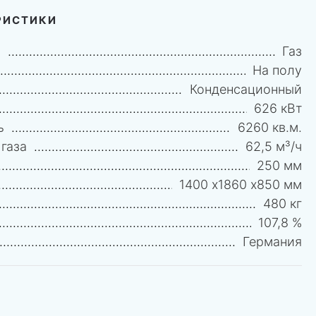
РИСТИКИ
и
Газ
На полу
Конденсационный
626 кВт
ь
6260 кв.м.
газа
62,5 м³/ч
250 мм
1400 х1860 х850 мм
480 кг
107,8 %
Германия