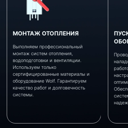
МОНТАЖ ОТОПЛЕНИЯ
ПУС
ОБО
Выполняем профессиональный
монтаж систем отопления,
Провод
водоподготовки и вентиляции.
наладо
Используем только
работо
сертифицированные материалы и
настра
оборудование Wolf. Гарантируем
оптими
качество работ и долговечность
Обеспе
системы.
систем
надежн