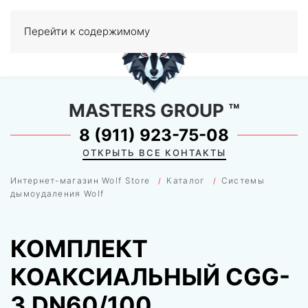
0
Перейти к содержимому
МЕНЮ
MASTERS GROUP
™
8 (911) 923-75-08
ОТКРЫТЬ ВСЕ КОНТАКТЫ
Интернет-магазин Wolf Store
Каталог
Системы
дымоудаления Wolf
КОМПЛЕКТ
КОАКСИАЛЬНЫЙ CGG-
3 DN60/100