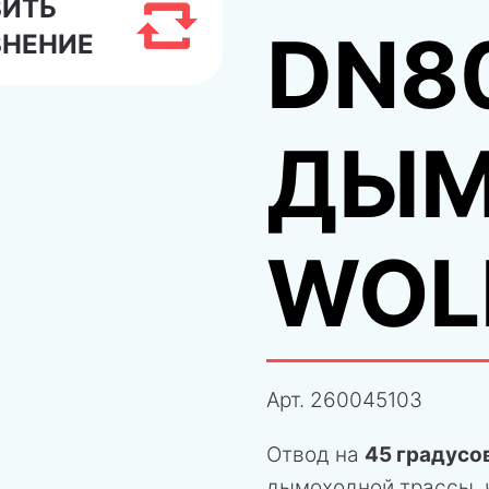
ВИТЬ
DN8
ВНЕНИЕ
ДЫМ
WOL
Арт.
260045103
Отвод на
45 градусо
дымоходной трассы, 