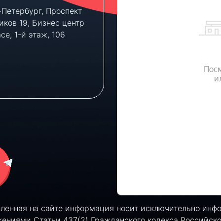
т-Петербург, Проспект
Клиентам, которым ну
иков 19, Бизнес центр
консультация по новы
ace, 1-й этаж, 106
объектам, мы можем
предоставить парково
место во дворе бизнес
— бесплатно.
вленная на сайте информация носит исключительно инфо
ениями Статьи 437(2) Гражданского кодекса Российск