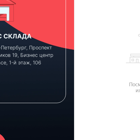
С СКЛАДА
ПАРКОВКА
т-Петербург, Проспект
Клиентам, которым ну
иков 19, Бизнес центр
консультация по новы
ace, 1-й этаж, 106
объектам, мы можем
предоставить парково
место во дворе бизнес
— бесплатно.