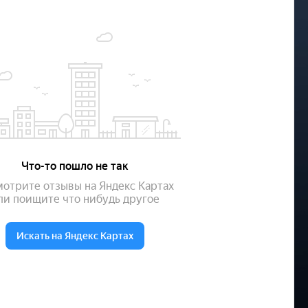
жна
м
чное
 центра