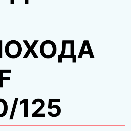
ОХОДА
F
0/125