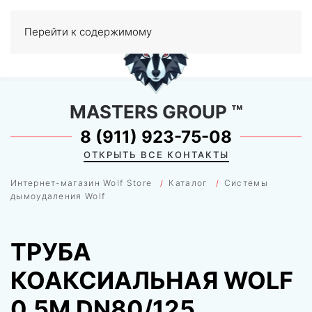
0
Перейти к содержимому
МЕНЮ
MASTERS GROUP
™
8 (911) 923-75-08
ОТКРЫТЬ ВСЕ КОНТАКТЫ
Интернет-магазин Wolf Store
Каталог
Системы
дымоудаления Wolf
ТРУБА
КОАКСИАЛЬНАЯ WOLF
0.5М DN80/125