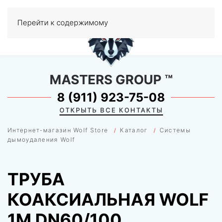
0
Перейти к содержимому
МЕНЮ
MASTERS GROUP
™
8 (911) 923-75-08
ОТКРЫТЬ ВСЕ КОНТАКТЫ
Интернет-магазин Wolf Store
Каталог
Системы
дымоудаления Wolf
ТРУБА
КОАКСИАЛЬНАЯ WOLF
1М DN60/100